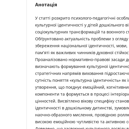
Анотація
У статті розкрито психолого-педагогічні особ
культурної ідентичності у дітей дошкільного в
соціокультурних трансформацій та воєнного ст
Обґрунтовано актуальність проблеми з огляду 
збереження національної ідентичності, мови, 
пам’яті як важливих чинників духовної стійкост
Проаналізовано нормативно-правові засади до
визначають формування культурної ідентичнос
стратегічних напрямів виховання підростаюч
сутність поняття «культурна ідентичність» як 
утворення, що поєднує емоційний, когнітивни
компоненти та формується в процесі інтеріори
цінностей. Висвітлено вікову специфіку стано
ідентичності в дошкільному дитинстві, зумов
наочно-образного мислення, провідною роллю 
високою емоційною чутливістю та активною с
Доведено, що засвоєння культурного досвіду в 