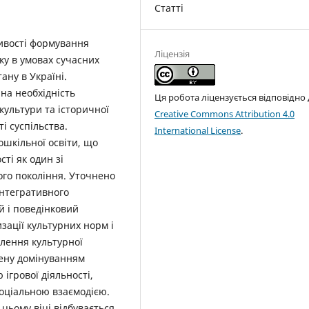
Статті
ливості формування
Ліцензія
іку в умовах сучасних
ану в Україні.
на необхідність
Ця робота ліцензується відповідно
культури та історичної
Creative Commons Attribution 4.0
і суспільства.
International License
.
шкільної освіти, що
ті як один зі
ого покоління. Уточнено
інтегративного
й і поведінковий
зації культурних норм і
влення культурної
лену домінуванням
ігрової діяльності,
оціальною взаємодією.
цьому віці відбувається