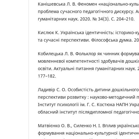
Канішевська Л. В. Феномен «національно-куль
проблема сучасного педагогічного дискурсу. 
гуманітарних наук. 2020. № 34(3). С. 204–210.
Кислюк К. Українська ідентичність: історико-
та сучасні перспективи. Філософська думка. 201
Кобилецька Л. В. Фольклор як чинник формув
мовленнєвої компетентності здобувачів дошкіл
освіти. Актуальні питання гуманітарних наук. 20
177–182.
Ладивір С. О. Особистість дитини дошкільного в
перспективи розвитку : науково-методичний п
Інститут психології ім. Г. С. Костюка НАПН Ук
обласний інститут післядипломної педагогічної 
Матвієнко О. В., Силенко Н. І. Вплив українськ
формування національно-культурної ідентичн