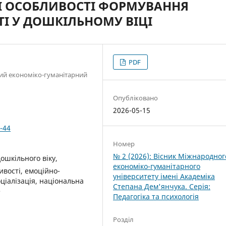
І ОСОБЛИВОСТІ ФОРМУВАННЯ
ТІ У ДОШКІЛЬНОМУ ВІЦІ
PDF
й економіко-гуманітарний
Опубліковано
2026-05-15
-44
Номер
№ 2 (2026): Вісник Міжнародног
дошкільного віку,
економіко-гуманітарного
ивості, емоційно-
університету імені Академіка
ціалізація, національна
Степана Дем'янчука. Серія:
е
Педагогіка та психологія
Розділ