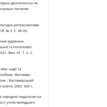
турна ідентичність» як
Актуальні питання
культурні ретроспективи
8. № 3. С. 48–65.
ання художньо-
ьної та початкової
21. Вип. 41. Т. 2. С.
іку: надії та
осібник. Житомир :
раїни ; Житомирський
освіти, 2003. 420 с.
ої народної педагогіки на
ості учнів молодшого