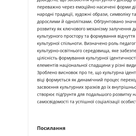
переважно через емоційно насичені форми дія
народні традиції, художні образи, символіку та
дорослими й однолітками. Обґрунтовано знач
розвитку як ключового механізму залучення д
культурного простору та формування відчуття
культурної спільноти. Визначено роль педагог
культурно-освітнього середовища, яке забезпе
цілісність формування культурної ідентичност
елементів національної спадщини у різні види 
Зроблено висновок про те, що культурна іден
віці формується як динамічний процес перехо
засвоєння культурних зразків до їх внутрішнь
створює підґрунтя для подальшого розвитку н
самосвідомості та успішної соціалізації особист
Посилання