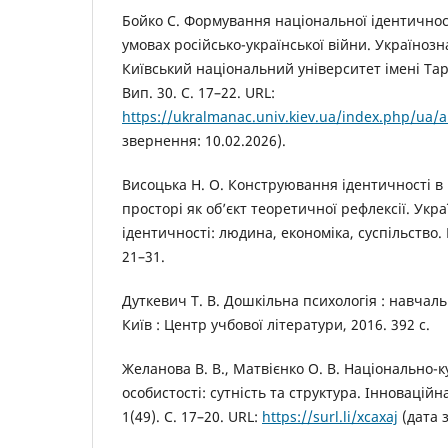
Бойко С. Формування національної ідентичност
умовах російсько-української війни. Україноз
Київський національний університет імені Та
Вип. 30. С. 17–22. URL:
https://ukralmanac.univ.kiev.ua/index.php/ua/a
звернення: 10.02.2026).
Висоцька Н. О. Конструювання ідентичності в
просторі як об’єкт теоретичної рефлексії. Укр
ідентичності: людина, економіка, суспільство. К
21–31.
Дуткевич Т. В. Дошкільна психологія : навчаль
Київ : Центр учбової літератури, 2016. 392 с.
Желанова В. В., Матвієнко О. В. Національно-
особистості: сутність та структура. Інноваційн
1(49). С. 17–20. URL:
https://surl.li/xcaxaj
(дата 