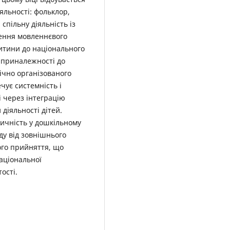
льності: фольклор,
 спільну діяльність із
ення мовленнєвого
итини до національного
 приналежності до
ічно організованого
чує системність і
і через інтеграцію
діяльності дітей.
тичність у дошкільному
ду від зовнішнього
ого прийняття, що
аціональної
ості.