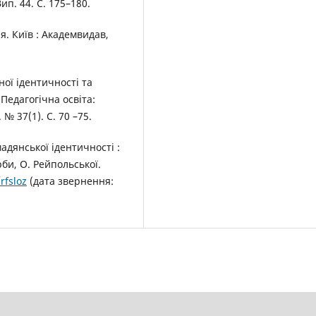
ип. 44. C. 175–180.
ія. Київ : Академвидав,
ої ідентичності та
 Педагогічна освіта:
 № 37(1). С. 70 –75.
адянської ідентичності :
урби, О. Рейпольської.
/rfsloz
(дата звернення: