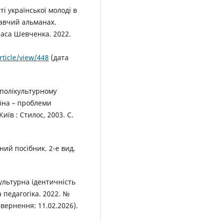
і української молоді в
навчий альманах.
раса Шевченка. 2022.
rticle/view/448
(дата
 полікультурному
аїна – проблеми
иїв : Стилос, 2003. С.
ний посібник. 2-е вид.
культурна ідентичність
а педагогіка. 2022. №
звернення: 11.02.2026).