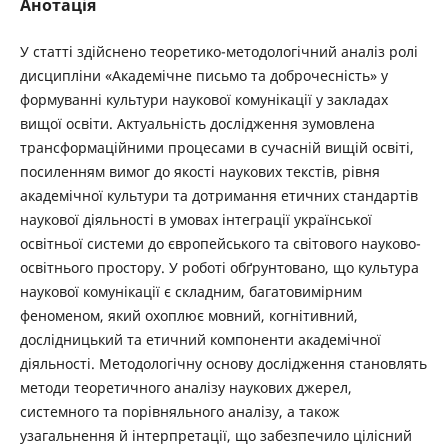
Анотація
У статті здійснено теоретико-методологічний аналіз ролі
дисципліни «Академічне письмо та доброчесність» у
формуванні культури наукової комунікації у закладах
вищої освіти. Актуальність дослідження зумовлена
трансформаційними процесами в сучасній вищій освіті,
посиленням вимог до якості наукових текстів, рівня
академічної культури та дотримання етичних стандартів
наукової діяльності в умовах інтеграції української
освітньої системи до європейського та світового науково-
освітнього простору. У роботі обґрунтовано, що культура
наукової комунікації є складним, багатовимірним
феноменом, який охоплює мовний, когнітивний,
дослідницький та етичний компоненти академічної
діяльності. Методологічну основу дослідження становлять
методи теоретичного аналізу наукових джерел,
системного та порівняльного аналізу, а також
узагальнення й інтерпретації, що забезпечило цілісний