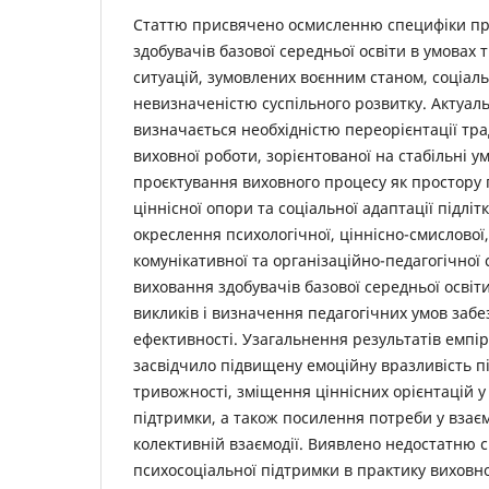
Статтю присвячено осмисленню специфіки пр
здобувачів базової середньої освіти в умовах
ситуацій, зумовлених воєнним станом, соціал
невизначеністю суспільного розвитку. Актуал
визначається необхідністю переорієнтації тра
виховної роботи, зорієнтованої на стабільні у
проєктування виховного процесу як простору 
ціннісної опори та соціальної адаптації підлітк
окреслення психологічної, ціннісно-смислової,
комунікативної та організаційно-педагогічної
виховання здобувачів базової середньої освіт
викликів і визначення педагогічних умов заб
ефективності. Узагальнення результатів емпі
засвідчило підвищену емоційну вразливість пі
тривожності, зміщення ціннісних орієнтацій у
підтримки, а також посилення потреби у взає
колективній взаємодії. Виявлено недостатню с
психосоціальної підтримки в практику виховної