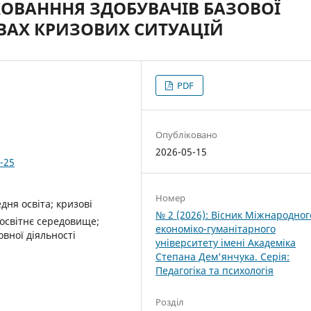
ХОВАНННЯ ЗДОБУВАЧІВ БАЗОВОЇ
ОВАХ КРИЗОВИХ СИТУАЦІЙ
PDF
Опубліковано
2026-05-15
-25
Номер
дня освіта; кризові
№ 2 (2026): Вісник Міжнародног
 освітнє середовище;
економіко-гуманітарного
овної діяльності
університету імені Академіка
Степана Дем'янчука. Серія:
Педагогіка та психологія
Розділ