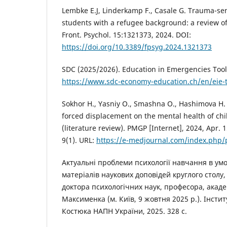
Lembke E.J, Linderkamp F., Casale G. Trauma-sen
students with a refugee background: a review of 
Front. Psychol. 15:1321373, 2024. DOI:
https://doi.org/10.3389/fpsyg.2024.1321373
SDC (2025/2026). Education in Emergencies Toolk
https://www.sdc-economy-education.ch/en/eie-t
Sokhor Н., Yasniy О., Smashna О., Hashimova Н.
forced displacement on the mental health of ch
(literature review). PMGP [Internet], 2024, Apr. 
9(1). URL:
https://e-medjournal.com/index.php/p
Актуальні проблеми психології навчання в умо
матеріалів наукових доповідей круглого столу
доктора психологічних наук, професора, акаде
Максименка (м. Київ, 9 жовтня 2025 р.). Інститу
Костюка НАПН України, 2025. 328 с.