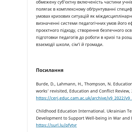
обмежену суб’єктну включеність частини учні
полягає в комплексному обґрунтуванні специф
умовах кризових ситуацій як міждисциплінар
визначенні системи педагогічних умов його еф
проєктного підходу, створення безпечного ос
підготовки педагогів до роботи в кризі та ро
взаємодії школи, сім’ї й громади.
Посилання
Burde, D., Lahmann, H., Thompson, N. Educatio
works’ revisited, Education and Conflict Review, 
https://cerj.educ.cam.ac.uk/archive/v9_2022/v9
Childhood Education International. Ukrainian Te
Development to Support Well-being in War and 
https://surl.lu/pfytyr