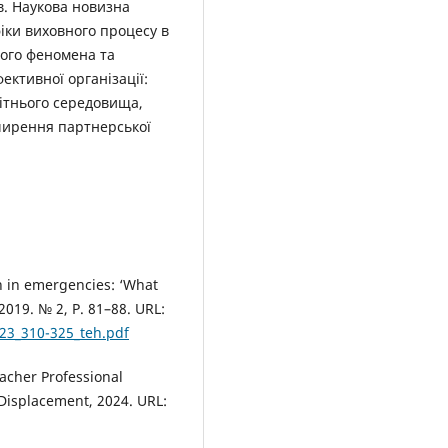
в. Наукова новизна
іки виховного процесу в
ного феномена та
ективної організації:
вітнього середовища,
зширення партнерської
n in emergencies: ‘What
2019. № 2, P. 81–88. URL:
_23_310-325_teh.pdf
acher Professional
Displacement, 2024. URL: