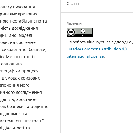
Статті
оцесу виховання
 тривалих кризових
ьною нестабільністю та
Ліцензія
ьність дослідження
диційної моделі
Ця робота ліцензується відповідно
мови, на системне
Creative Commons Attribution 4.0
психологічної безпеки,
International License
.
ів. Метою статті є
 соціально-
 специфіки процесу
и в умовах кризових
езпечення його
ричного дослідження
длітків, зростання
 бік безпеки та родинної
модопомозі та
истемність інтеграції
 діяльності та