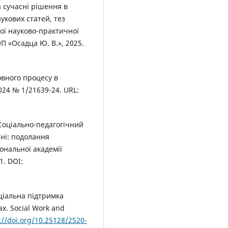
 сучасні рішення в
аукових статей, тез
кої науково-практичної
П «Осадца Ю. В.», 2025.
овного процесу в
024 № 1/21639-24. URL:
 Соціально-педагогічний
їні: подолання
іональної академії
1. DOI:
оціальна підтримка
х. Social Work and
://doi.org/10.25128/2520-