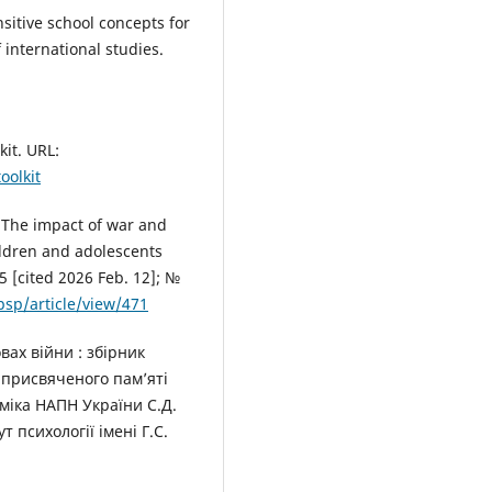
sitive school concepts for
international studies.
it. URL:
oolkit
 The impact of war and
ildren and adolescents
15 [cited 2026 Feb. 12]; №
sp/article/view/471
вах війни : збірник
, присвяченого пам’яті
міка НАПН України С.Д.
т психології імені Г.С.