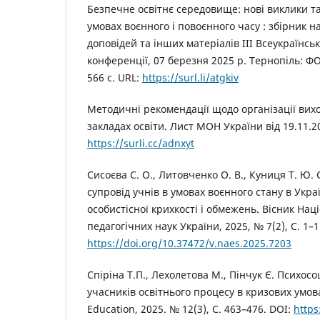
Безпечне освітнє середовище: нові виклики та
умовах воєнного і повоєнного часу : збірник н
доповідей та інших матеріалів ІІІ Всеукраїнсь
конференції, 07 березня 2025 р. Тернопіль: ФО
566 с. URL:
https://surl.li/atgkiv
Методичні рекомендації щодо організації вих
закладах освіти. Лист МОН України від 19.11.2
https://surli.cc/adnxyt
Сисоєва С. О., Литовченко О. В., Куниця Т. Ю.
супровід учнів в умовах воєнного стану в Укра
особистісної крихкості і обмежень. Вісник Нац
педагогічних наук України, 2025, № 7(2), С. 1–1
https://doi.org/10.37472/v.naes.2025.7203
Спіріна Т.П., Лехолетова М., Пінчук Є. Психос
учасників освітнього процесу в кризових умова
Education, 2025. № 12(3), С. 463–476. DOI:
https