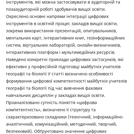
інструментів, які можна застосовувати в аудиторній та
позааудиторній роботі здобувачів вищої освіти.
Окреслено основні напрями інтеграції цифрових
інструментів в освітній процес закладів вищої освіти,
зокрема використання презентацій, опитувальників,
ментальних карт, інтерактивних книг, геоінформаційних
систем, віртуальних лабораторій, онлайн-визначників,
інтерактивних платформ і мультимедійних ресурсів.
Наведено конкретні приклади цифрових застосунків, які
ефективні у професійній підготовці майбутніх учителів
географії та біології У статті визначено особливості
формування цифрової компетентності майбутніх учителів
географії та біології під час вивчення фахових
навчальних дисциплін у закладах вищої освіти.
Проаналізовано сутність поняття «цифрова
компетентність», визначено її структуру та
схарактеризовано складники (технічний, інформаційно-
аналітичний, комунікаційний, методичний, творчий,
безпековий). Обґрунтовано значення цифрових