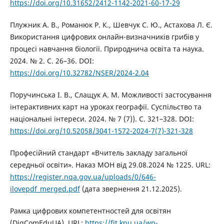
https://doi.org/10.31652/2412-1142-2021-60-17-29
Плужник А. В., Романюк Р. К., Шевчук С. Ю., Астахова Л. Є.
Використання цифрових онлайн-визначників грибів у
процесі навчання біології. Природнича освіта та наука.
2024. № 2. С. 26–36. DOI:
https://doi.org/10.32782/NSER/2024-2.04
Поручинська І. В., Слащук А. М. Можливості застосування
інтерактивних карт на уроках географії. Суспільство та
національні інтереси. 2024. № 7 (7)). С. 321–328. DOI:
https://doi.org/10.52058/3041-1572-2024-7(7)-321-328
Професійний стандарт «Вчитель закладу загальної
середньої освіти». Наказ МОН від 29.08.2024 № 1225. URL:
https://register.nqa.gov.ua/uploads/0/646-
ilovepdf_merged.pdf
(дата звернення 21.12.2025).
Рамка цифрових компетентностей для освітян
(DigComEduUA). URL:
https://fit.knu.ua/wp-