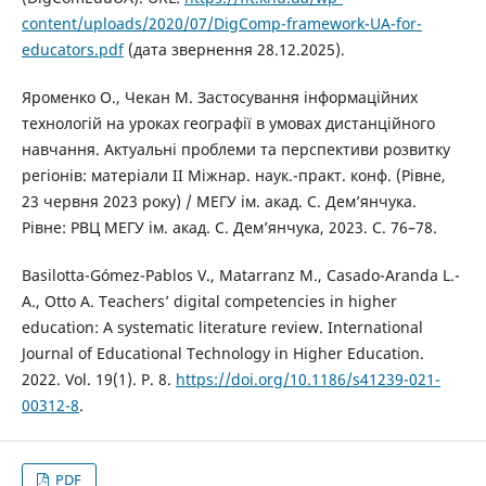
content/uploads/2020/07/DigComp-framework-UA-for-
educators.pdf
(дата звернення 28.12.2025).
Яроменко О., Чекан М. Застосування інформаційних
технологій на уроках географії в умовах дистанційного
навчання. Актуальні проблеми та перспективи розвитку
регіонів: матеріали ІІ Міжнар. наук.-практ. конф. (Рівне,
23 червня 2023 року) / МЕГУ ім. акад. С. Дем’янчука.
Рівне: РВЦ МЕГУ ім. акад. С. Дем’янчука, 2023. С. 76–78.
Basilotta-Gómez-Pablos V., Matarranz M., Casado-Aranda L.-
A., Otto A. Teachers’ digital competencies in higher
education: A systematic literature review. International
Journal of Educational Technology in Higher Education.
2022. Vol. 19(1). P. 8.
https://doi.org/10.1186/s41239-021-
00312-8
.
PDF