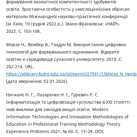
формування екологічної компетентності здобувачів
освіти. Зростаюча особистість у смислоціннісних обрисах:
матеріали Міжнародної науково-практичної конференції
(м. Київ, 19 грудня 2022 р.). Івано-Франківськ: «НАЇР»,
2022. С. 103-108.
Морзе Н., Вембер В., Гладун М. Використання цифрових
технологій для формувального оцінювання. Відкрите
освітнє е-середовище сучасного університету. 2019. С.
202-214. URL:
https://elibrary.kubg.edu.ua/id/eprint/27991/1/Morze_N_Vem
(дата звернення: 02.01.2026)
Ничкало Н. Г., Лазаренко Н. І., Гуревич Р. С.
Інформатизація та цифровізація суспільства в ХХІ столітті:
нові виклики для закладів вищої освіти. Modern
Information Technologies and Innovation Methodologies of
Education in Professional Training Methodology Theory
Experience Problems 2021. № 60. С. 17–29. DOI: