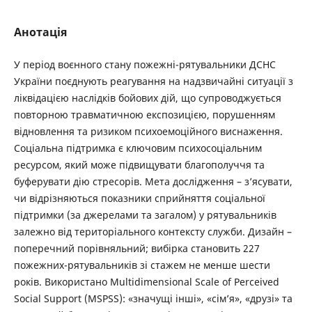
Анотація
У період воєнного стану пожежні-рятувальники ДСНС
України поєднують реагування на надзвичайні ситуації з
ліквідацією наслідків бойових дій, що супроводжується
повторною травматичною експозицією, порушенням
відновлення та ризиком психоемоційного виснаження.
Соціальна підтримка є ключовим психосоціальним
ресурсом, який може підвищувати благополуччя та
буферувати дію стресорів. Мета дослідження – з’ясувати,
чи відрізняються показники сприйняття соціальної
підтримки (за джерелами та загалом) у рятувальників
залежно від територіального контексту служби. Дизайн –
поперечний порівняльний; вибірка становить 227
пожежних-рятувальників зі стажем не менше шести
років. Використано Multidimensional Scale of Perceived
Social Support (MSPSS): «значущі інші», «сім’я», «друзі» та