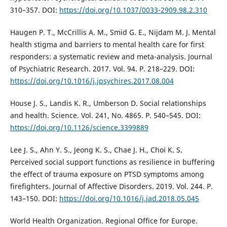
310–357. DOI:
https://doi.org/10.1037/0033-2909.98.2.310
Haugen P. T., McCrillis A. M., Smid G. E., Nijdam M. J. Mental
health stigma and barriers to mental health care for first
responders: a systematic review and meta-analysis. Journal
of Psychiatric Research. 2017. Vol. 94. P. 218–229. DOI:
https://doi.org/10.1016/j.jpsychires.2017.08.004
House J. S., Landis K. R., Umberson D. Social relationships
and health. Science. Vol. 241, No. 4865. P. 540–545. DOI:
https://doi.org/10.1126/science.3399889
Lee J. S., Ahn Y. S., Jeong K. S., Chae J. H., Choi K. S.
Perceived social support functions as resilience in buffering
the effect of trauma exposure on PTSD symptoms among
firefighters. Journal of Affective Disorders. 2019. Vol. 244. P.
143–150. DOI:
https://doi.org/10.1016/j.jad.2018.05.045
World Health Organization. Regional Office for Europe.