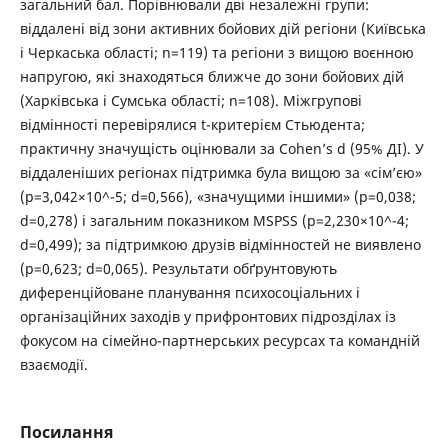
загальний бал. Порівнювали дві незалежні групи:
віддалені від зони активних бойових дій регіони (Київська
і Черкаська області; n=119) та регіони з вищою воєнною
напругою, які знаходяться ближче до зони бойових дій
(Харківська і Сумська області; n=108). Міжгрупові
відмінності перевірялися t-критерієм Стьюдента;
практичну значущість оцінювали за Cohen’s d (95% ДІ). У
віддаленіших регіонах підтримка була вищою за «сім’єю»
(p=3,042×10^-5; d=0,566), «значущими іншими» (p=0,038;
d=0,278) і загальним показником MSPSS (p=2,230×10^-4;
d=0,499); за підтримкою друзів відмінностей не виявлено
(p=0,623; d=0,065). Результати обґрунтовують
диференційоване планування психосоціальних і
організаційних заходів у прифронтових підрозділах із
фокусом на сімейно-партнерських ресурсах та командній
взаємодії.
Посилання