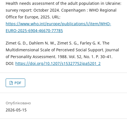
Health needs assessment of the adult population in Ukraine:
survey report: October 2024. Copenhagen : WHO Regional
Office for Europe, 2025. URL:
https://www.who.int/europe/publications/i/item/WHO-
EURO-2025-6904-46670-77785
Zimet G. D., Dahlem N. W., Zimet S. G., Farley G. K. The
Multidimensional Scale of Perceived Social Support. Journal
of Personality Assessment. 1988. Vol. 52, No. 1. P. 30–41.
DOI:
https://doi.org/10.1207/s15327752jpa5201_2
PDF
Опубліковано
2026-05-15