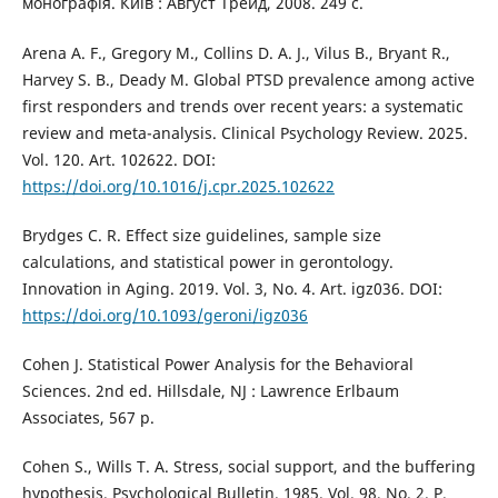
монографія. Київ : Август Трейд, 2008. 249 с.
Arena A. F., Gregory M., Collins D. A. J., Vilus B., Bryant R.,
Harvey S. B., Deady M. Global PTSD prevalence among active
first responders and trends over recent years: a systematic
review and meta-analysis. Clinical Psychology Review. 2025.
Vol. 120. Art. 102622. DOI:
https://doi.org/10.1016/j.cpr.2025.102622
Brydges C. R. Effect size guidelines, sample size
calculations, and statistical power in gerontology.
Innovation in Aging. 2019. Vol. 3, No. 4. Art. igz036. DOI:
https://doi.org/10.1093/geroni/igz036
Cohen J. Statistical Power Analysis for the Behavioral
Sciences. 2nd ed. Hillsdale, NJ : Lawrence Erlbaum
Associates, 567 p.
Cohen S., Wills T. A. Stress, social support, and the buffering
hypothesis. Psychological Bulletin. 1985. Vol. 98, No. 2. P.