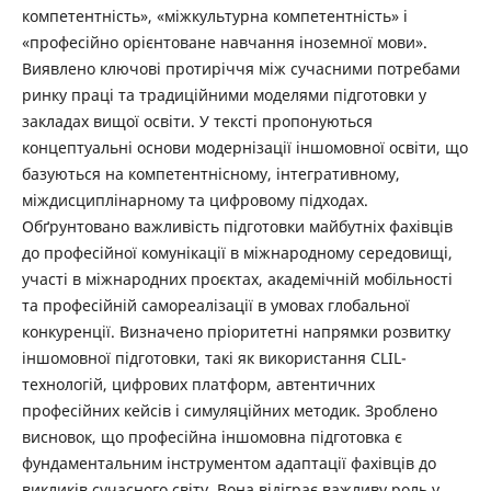
компетентність», «міжкультурна компетентність» і
«професійно орієнтоване навчання іноземної мови».
Виявлено ключові протиріччя між сучасними потребами
ринку праці та традиційними моделями підготовки у
закладах вищої освіти. У тексті пропонуються
концептуальні основи модернізації іншомовної освіти, що
базуються на компетентнісному, інтегративному,
міждисциплінарному та цифровому підходах.
Обґрунтовано важливість підготовки майбутніх фахівців
до професійної комунікації в міжнародному середовищі,
участі в міжнародних проєктах, академічній мобільності
та професійній самореалізації в умовах глобальної
конкуренції. Визначено пріоритетні напрямки розвитку
іншомовної підготовки, такі як використання CLIL-
технологій, цифрових платформ, автентичних
професійних кейсів і симуляційних методик. Зроблено
висновок, що професійна іншомовна підготовка є
фундаментальним інструментом адаптації фахівців до
викликів сучасного світу. Вона відіграє важливу роль у