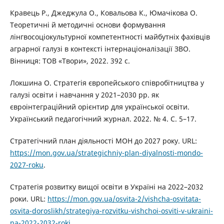
Кравець Р., Джеджула О., Ковальова К., Юмачікова О.
Теоретичні й методичні основи формування
лінгвосоціокультурної компетентності майбутніх фахівців
аграрної галузі в контексті інтернаціоналізації ЗВО.
Вінниця: ТОВ «Твори», 2022. 392 с.
Локшина О. Стратегія європейського співробітництва у
галузі освіти і навчання у 2021–2030 рр. як
євроінтеграційний орієнтир для української освіти.
Український педагогічний журнал. 2022. № 4. С. 5–17.
Стратегічний план діяльності МОН до 2027 року. URL:
https://mon.gov.ua/strategichniy-plan-diyalnosti-mondo-
2027-roku
.
Стратегія розвитку вищої освіти в Україні на 2022–2032
роки. URL:
https://mon.gov.ua/osvita-2/vishcha-osvitata-
osvita-doroslikh/strategiya-rozvitku-vishchoi-osviti-v-ukraini-
na-2022-2032-roki
.