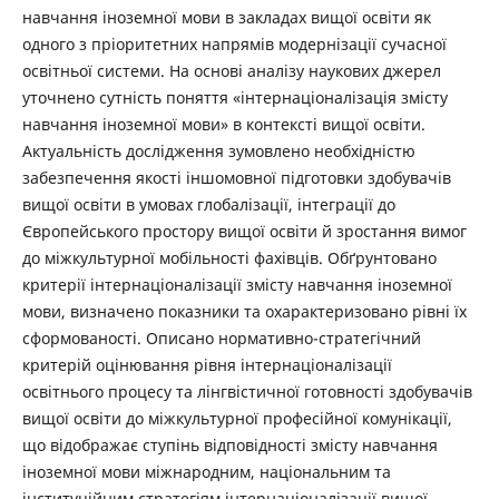
навчання іноземної мови в закладах вищої освіти як
одного з пріоритетних напрямів модернізації сучасної
освітньої системи. На основі аналізу наукових джерел
уточнено сутність поняття «інтернаціоналізація змісту
навчання іноземної мови» в контексті вищої освіти.
Актуальність дослідження зумовлено необхідністю
забезпечення якості іншомовної підготовки здобувачів
вищої освіти в умовах глобалізації, інтеграції до
Європейського простору вищої освіти й зростання вимог
до міжкультурної мобільності фахівців. Обґрунтовано
критерії інтернаціоналізації змісту навчання іноземної
мови, визначено показники та охарактеризовано рівні їх
сформованості. Описано нормативно-стратегічний
критерій оцінювання рівня інтернаціоналізації
освітнього процесу та лінгвістичної готовності здобувачів
вищої освіти до міжкультурної професійної комунікації,
що відображає ступінь відповідності змісту навчання
іноземної мови міжнародним, національним та
інституційним стратегіям інтернаціоналізації вищої