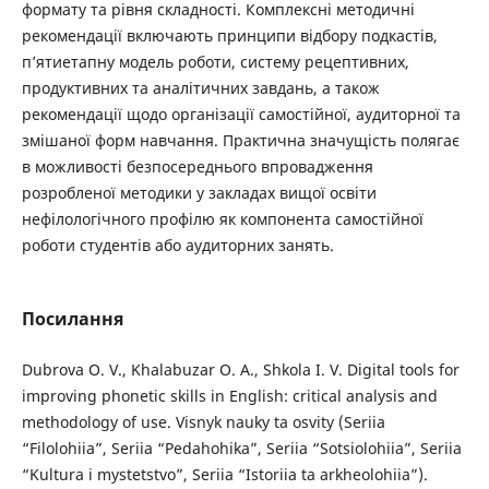
формату та рівня складності. Комплексні методичні
рекомендації включають принципи відбору подкастів,
п’ятиетапну модель роботи, систему рецептивних,
продуктивних та аналітичних завдань, а також
рекомендації щодо організації самостійної, аудиторної та
змішаної форм навчання. Практична значущість полягає
в можливості безпосереднього впровадження
розробленої методики у закладах вищої освіти
нефілологічного профілю як компонента самостійної
роботи студентів або аудиторних занять.
Посилання
Dubrova O. V., Khalabuzar O. A., Shkola I. V. Digital tools for
improving phonetic skills in English: critical analysis and
methodology of use. Visnyk nauky ta osvity (Seriia
“Filolohiia”, Seriia “Pedahohika”, Seriia “Sotsiolohiia”, Seriia
“Kultura i mystetstvo”, Seriia “Istoriia ta arkheolohiia”).