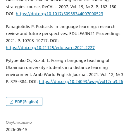
strategies course. ReCALL. 2007. Vol. 19, № 2. P. 162–180.
DOI:
https://doi.org/10.1017/S0958344007000523
Panagiotidis P. Podcasts in language learning: research
review and future perspectives. EDULEARN21 Proceedings.
2021. P. 10708–10717. DOI:
https://doi.org/10.21125/edulearn.2021.2227
Pylypenko O., Kozub L. Foreign language teaching of
Ukrainian university students in a distance learning
environment. Arab World English Journal. 2021. Vol. 12, № 3.
P. 375–384. DOI:
https://doi.org/10.24093/awej/vol12no3.26
PDF (English)
Опубліковано
2026-05-15