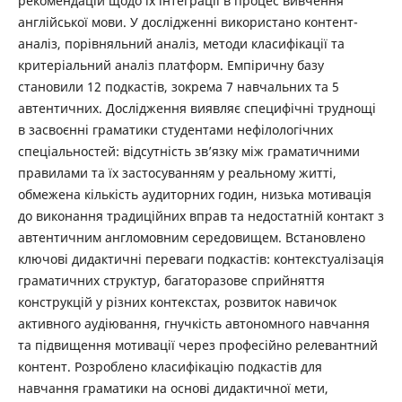
рекомендацій щодо їх інтеграції в процес вивчення
англійської мови. У дослідженні використано контент-
аналіз, порівняльний аналіз, методи класифікації та
критеріальний аналіз платформ. Емпіричну базу
становили 12 подкастів, зокрема 7 навчальних та 5
автентичних. Дослідження виявляє специфічні труднощі
в засвоєнні граматики студентами нефілологічних
спеціальностей: відсутність зв’язку між граматичними
правилами та їх застосуванням у реальному житті,
обмежена кількість аудиторних годин, низька мотивація
до виконання традиційних вправ та недостатній контакт з
автентичним англомовним середовищем. Встановлено
ключові дидактичні переваги подкастів: контекстуалізація
граматичних структур, багаторазове сприйняття
конструкцій у різних контекстах, розвиток навичок
активного аудіювання, гнучкість автономного навчання
та підвищення мотивації через професійно релевантний
контент. Розроблено класифікацію подкастів для
навчання граматики на основі дидактичної мети,