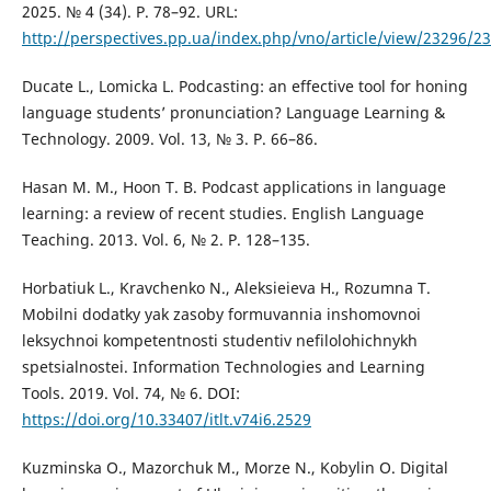
2025. № 4 (34). P. 78–92. URL:
http://perspectives.pp.ua/index.php/vno/article/view/23296/2
Ducate L., Lomicka L. Podcasting: an effective tool for honing
language students’ pronunciation? Language Learning &
Technology. 2009. Vol. 13, № 3. P. 66–86.
Hasan M. M., Hoon T. B. Podcast applications in language
learning: a review of recent studies. English Language
Teaching. 2013. Vol. 6, № 2. P. 128–135.
Horbatiuk L., Kravchenko N., Aleksieieva H., Rozumna T.
Mobilni dodatky yak zasoby formuvannia inshomovnoi
leksychnoi kompetentnosti studentiv nefilolohichnykh
spetsialnostei. Information Technologies and Learning
Tools. 2019. Vol. 74, № 6. DOI:
https://doi.org/10.33407/itlt.v74i6.2529
Kuzminska O., Mazorchuk M., Morze N., Kobylin O. Digital