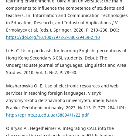
learning environment of Ukrainian universities: the main
components to influence the competence of students and
teachers. In: Information and Communication Technologies
in Education, Research, and Industrial Applications / V.
Ermolayev et al. (eds.). Springer, 2020. P. 210–230. DOI:
https://doi.org/10.1007/978-3-030-39459-2_10
Li H. C. Using podcasts for learning English: perceptions of
Hong Kong Secondary 6 ESL students. Debut: The
Undergraduate Journal of Languages, Linguistics and Area
Studies. 2010. Vol. 1, № 2. P. 78–90.
Mozharovska O. E. Use of electronic resources and web
services in teaching foreign languages. Visnyk
Zhytomyrskoho derzhavnoho universytetu imeni Ivana
Franka. Pedahohichni nauky. 2023. № 113. P. 273–284. URL:
http://eprints.zu.edu.ua/38894/1/22.pdf
O’Bryan A., Hegelheimer V. Integrating CALL into the
classroom: the role of podcasting in an ESL listening