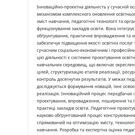
Інноваційно-проєктна діяльність у сучасній ос
механізмом комплексного оновлення освітньо
зміст навчання, педагогічні технології та орга
функціонування закладів освіти. Вона інтегру
обґрунтування, практичне впровадження та оц
забезпечує підвищення якості освітніх послуг т
сучасним соціально-економічним і професійн
цієї діяльності є системне проєктування освітн
навчальних середовищ, що включає окреслен
цілей, структуризацію етапів реалізації, ресу
контроль досягнутих результатів. У межах пед
досліджується формування новацій, їхнє осво
реалізація. Інноваційний процес передбачає ін
проєктування, впровадження, поширення та і
практиці закладів освіти. Педагогічне проєкту
науково обґрунтований процес конструювання
спрямований на оптимізацію змісту, технологій
навчання. Розробка та експертна оцінка педаг