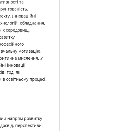
тивності та
рунтованість,
екту. Інноваційні
хнологій, обладнання,
ніх середовищ,
озвитку
рофесійного
авчальну мотивацію,
критичне мислення. У
ні інновації
в, тоді як
и в освітньому процесі.
тний напрям розвитку
 досвід, перспективи.