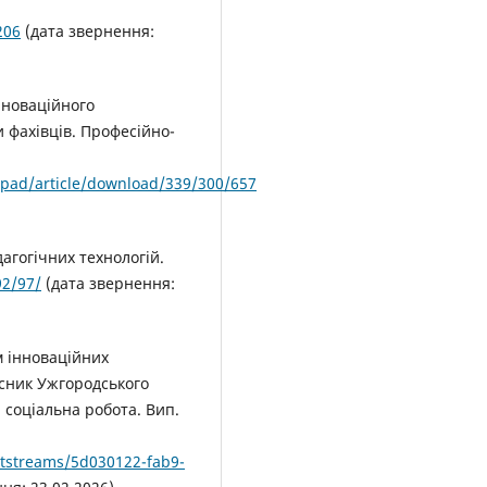
206
(дата звернення:
нноваційного
и фахівців. Професійно-
p/pad/article/download/339/300/657
агогічних технологій.
92/97/
(дата звернення:
м інноваційних
існик Ужгородського
, соціальна робота. Вип.
itstreams/5d030122-fab9-