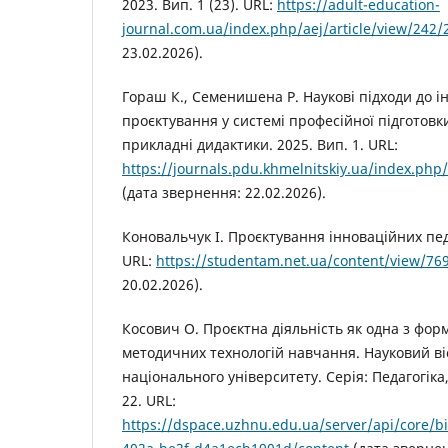
2023. Вип. 1 (23). URL:
https://adult-education-
journal.com.ua/index.php/aej/article/view/242/
23.02.2026).
Гораш К., Семенишена Р. Наукові підходи до і
проєктування у системі професійної підготовк
прикладні дидактики. 2025. Вип. 1. URL:
https://journals.pdu.khmelnitskiy.ua/index.ph
(дата звернення: 22.02.2026).
Коновальчук І. Проєктування інноваційних пед
URL:
https://studentam.net.ua/content/view/76
20.02.2026).
Косович О. Проєктна діяльність як одна з фор
методичних технологій навчання. Науковий в
національного університету. Серія: Педагогіка
22. URL:
https://dspace.uzhnu.edu.ua/server/api/core/b