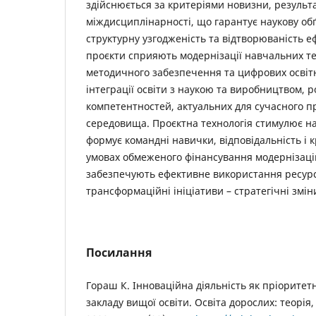
здійснюється за критеріями новизни, результа
міждисциплінарності, що гарантує наукову обґ
структурну узгодженість та відтворюваність еф
проєкти сприяють модернізації навчальних те
методичного забезпечення та цифрових освіт
інтеграції освіти з наукою та виробництвом, р
компетентностей, актуальних для сучасного п
середовища. Проєктна технологія стимулює н
формує командні навички, відповідальність і 
умовах обмеженого фінансування модернізацій
забезпечують ефективне використання ресурсі
трансформаційні ініціативи – стратегічні змін
Посилання
Гораш К. Інноваційна діяльність як пріорите
закладу вищої освіти. Освіта дорослих: теорія,