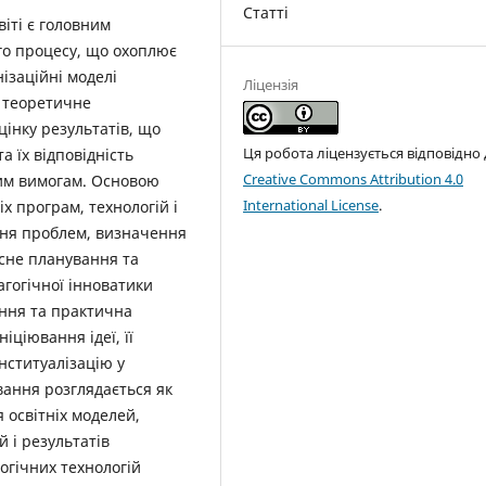
Статті
віті є головним
го процесу, що охоплює
нізаційні моделі
Ліцензія
є теоретичне
інку результатів, що
Ця робота ліцензується відповідно
а їх відповідність
Creative Commons Attribution 4.0
им вимогам. Основою
International License
.
іх програм, технологій і
ня проблем, визначення
рсне планування та
агогічної інноватики
єння та практична
іціювання ідеї, її
нституалізацію у
вання розглядається як
 освітніх моделей,
 і результатів
огічних технологій