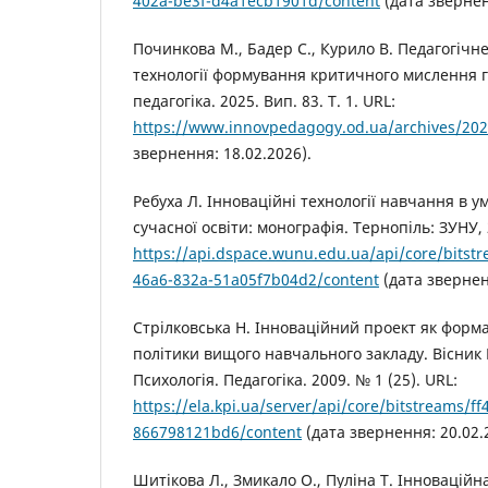
402a-be3f-d4a1ecb1901d/content
(дата звернен
Починкова М., Бадер С., Курило В. Педагогічн
технології формування критичного мислення 
педагогіка. 2025. Вип. 83. Т. 1. URL:
https://www.innovpedagogy.od.ua/archives/202
звернення: 18.02.2026).
Ребуха Л. Інноваційні технології навчання в у
сучасної освіти: монографія. Тернопіль: ЗУНУ, 
https://api.dspace.wunu.edu.ua/api/core/bitst
46a6-832a-51a05f7b04d2/content
(дата звернен
Стрілковська Н. Інноваційний проект як форма
політики вищого навчального закладу. Вісник 
Психологія. Педагогіка. 2009. № 1 (25). URL:
https://ela.kpi.ua/server/api/core/bitstreams/f
866798121bd6/content
(дата звернення: 20.02.
Шитікова Л., Змикало О., Пуліна Т. Інноваційна 