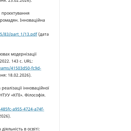
ня: 23.02.2026).
е проєктування
громадян. Інноваційна
5/83/part_1/13.pdf
(дата
мовах модернізації
2022. 143 с. URL:
reams/41503d50-fc9d-
ня: 18.02.2026).
 реалізації інноваційної
НТУУ «КПІ». Філософія.
f4485fc-a955-4724-a74f-
2026).
діяльність в освіті: