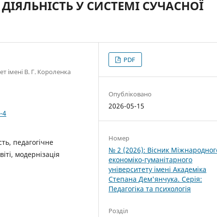
ДІЯЛЬНІСТЬ У СИСТЕМІ СУЧАСНОЇ
PDF
 імені В. Г. Короленка
Опубліковано
2026-05-15
-4
Номер
сть, педагогічне
№ 2 (2026): Вісник Міжнародног
світі, модернізація
економіко-гуманітарного
університету імені Академіка
Степана Дем'янчука. Серія:
Педагогіка та психологія
Розділ