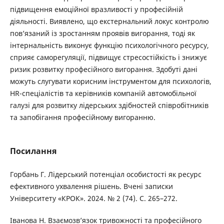
підвищення емоційної вразливості у професійній
діяльності. Виявлено, що екстернальний локус контролю
пов’язаний із зростанням проявів вигорання, тоді як
інтернальність виконує функцію психологічного ресурсу,
сприяє саморегуляції, підвищує стресостійкість і знижує
ризик розвитку професійного вигорання. Здобуті дані
можуть слугувати корисним інструментом для психологів,
HR-спеціалістів та керівників компаній автомобільної
галузі для розвитку лідерських здібностей співробітників
та запобігання професійному вигоранню.
Посилання
Горбань Г. Лідерський потенціал особистості як ресурс
ефективного ухвалення рішень. Вчені записки
Університету «КРОК». 2024. № 2 (74). С. 265–272.
Іванова Н. Взаємозв’язок тривожності та професійного