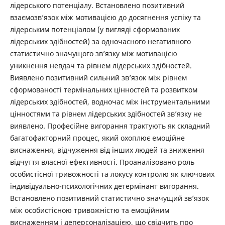
лідерського потенціалу. Встановлено позитивний
взаємозв’язок між мотивацією до досягнення успіху та
лідерським потенціалом (у вигляді сформованих
лідерських здібностей) за одночасного негативного
статистично значущого зв’язку між мотивацією
уникнення невдач та рівнем лідерських здібностей.
Виявлено позитивний сильний зв’язок між рівнем
сформованості термінальних цінностей та розвитком
лідерських здібностей, водночас між інструментальними
цінностями та рівнем лідерських здібностей зв’язку не
виявлено. Професійне вигорання трактують як складний
багатофакторний процес, який охоплює емоційне
виснаження, відчуження від інших людей та зниження
відчуття власної ефективності. Проаналізовано роль
особистісної тривожності та локусу контролю як ключових
індивідуально-психологічних детермінант вигорання.
Встановлено позитивний статистично значущий зв’язок
між особистісною тривожністю та емоційним
виснаженням і деперсоналізацією, що свідчить про