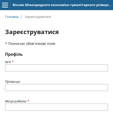
Вісник Міжнародного економіко-гуманітарного університету імені Академіка Степана Дем'янчука. Серія: Журналістика
Головна
/
Зареєструватися
Зареєструватися
* Позначає обов'язкові поля
Профіль
Ім'я
*
Прізвище
Місце роботи
*