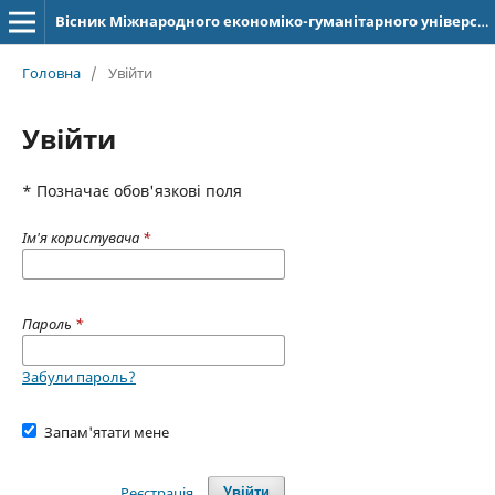
Вісник Міжнародного економіко-гуманітарного університету імені Академіка Степана Дем'янчука. Серія: Журналістика
Головна
/
Увійти
Увійти
* Позначає обов'язкові поля
Ім'я користувача
*
Пароль
*
Забули пароль?
Запам'ятати мене
Реєстрація
Увійти