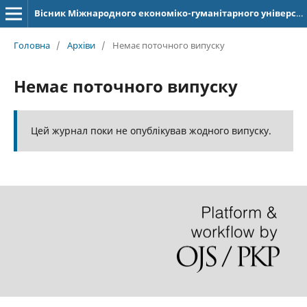
Вісник Міжнародного економіко-гуманітарного університету імені Академіка Степана Дем'янчука. Серія: Журналістика
Головна
/
Архіви
/
Немає поточного випуску
Немає поточного випуску
Цей журнал поки не опублікував жодного випуску.