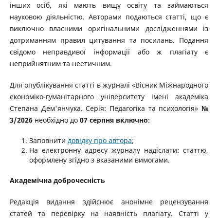
інших осіб, які мають вищу освіту та займаються
науковою діяльністю. Авторами подаються статті, що є
виключно власними оригінальними дослідженнями із
дотриманням правил цитування та посилань. Подання
cвідомо неправдивої інформації або ж плагіату є
неприйнятним та неетичним.
Для опублікування статті в журналі «Вісник Міжнародного
економіко-гуманітарного університету імені академіка
Степана Дем'янчука. Серія: Педагогіка та психологія»
№
3/2026
необхідно до
07 серпня
включно
:
Заповнити
довідку про автора
;
На електронну адресу журналу надіслати: статтю,
оформлену згідно з вказаними вимогами.
Академічна доброчесність
Редакція видання здійснює анонімне рецензування
статей та перевірку на наявність плагіату. Статті у